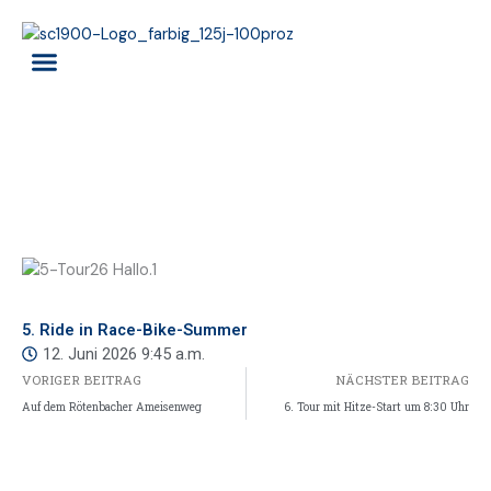
Zum
Inhalt
springen
RENNTEAM ALPIN
SKISCHULE ALPIN
5. Ride in Race-Bike-Summer
12. Juni 2026
9:45 a.m.
VORIGER BEITRAG
NÄCHSTER BEITRAG
Auf dem Rötenbacher Ameisenweg
6. Tour mit Hitze-Start um 8:30 Uhr