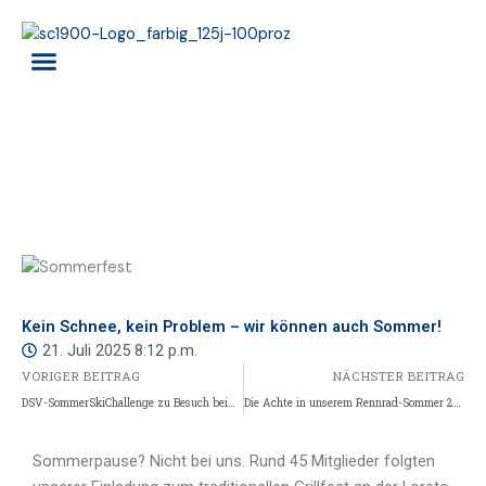
Zum
Inhalt
springen
RENNTEAM ALPIN
SKISCHULE ALPIN
Kein Schnee, kein Problem – wir können auch Sommer!
21. Juli 2025
8:12 p.m.
VORIGER BEITRAG
NÄCHSTER BEITRAG
DSV-SommerSkiChallenge zu Besuch beim SC 1900 Donaueschingen
Die Achte in unserem Rennrad-Sommer 2025
Sommerpause? Nicht bei uns. Rund 45 Mitglieder folgten