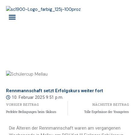
Zum
Inhalt
springen
RENNTEAM ALPIN
SKISCHULE ALPIN
Rennmannschaft setzt Erfolgskurs weiter fort
10. Februar 2025
9:51 p.m.
VORIGER BEITRAG
NÄCHSTER BEITRAG
Perfekte Bedingungen beim Skikurs
Tolle Ergebnisse der Youngsters
Die Älteren der Rennmannschaft waren am vergangenen