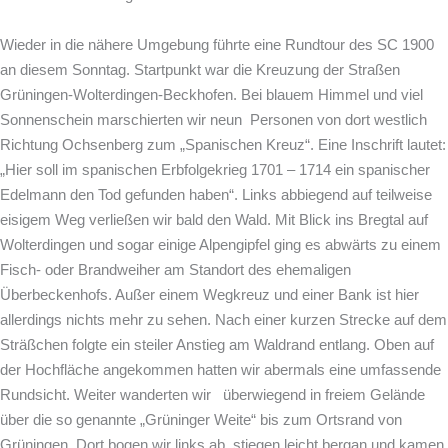
Wieder in die nähere Umgebung führte eine Rundtour des SC 1900
an diesem Sonntag. Startpunkt war die Kreuzung der Straßen
Grüningen-Wolterdingen-Beckhofen. Bei blauem Himmel und viel
Sonnenschein marschierten wir neun Personen von dort westlich
Richtung Ochsenberg zum „Spanischen Kreuz“. Eine Inschrift lautet:
„Hier soll im spanischen Erbfolgekrieg 1701 – 1714 ein spanischer
Edelmann den Tod gefunden haben“. Links abbiegend auf teilweise
eisigem Weg verließen wir bald den Wald. Mit Blick ins Bregtal auf
Wolterdingen und sogar einige Alpengipfel ging es abwärts zu einem
Fisch- oder Brandweiher am Standort des ehemaligen
Überbeckenhofs. Außer einem Wegkreuz und einer Bank ist hier
allerdings nichts mehr zu sehen. Nach einer kurzen Strecke auf dem
Sträßchen folgte ein steiler Anstieg am Waldrand entlang. Oben auf
der Hochfläche angekommen hatten wir abermals eine umfassende
Rundsicht. Weiter wanderten wir überwiegend in freiem Gelände
über die so genannte „Grüninger Weite“ bis zum Ortsrand von
Grüningen. Dort bogen wir links ab, stiegen leicht bergan
und kamen