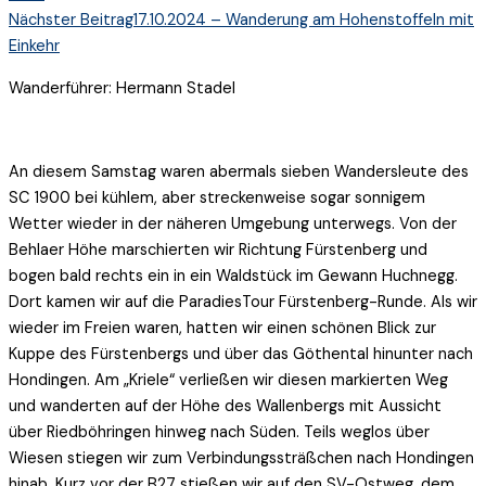
Nächster Beitrag
17.10.2024 – Wanderung am Hohenstoffeln mit
Einkehr
Wanderführer: Hermann Stadel
An diesem Samstag waren abermals sieben Wandersleute des
SC 1900 bei kühlem, aber streckenweise sogar sonnigem
Wetter wieder in der näheren Umgebung unterwegs. Von der
Behlaer Höhe marschierten wir Richtung Fürstenberg und
bogen bald rechts ein in ein Waldstück im Gewann Huchnegg.
Dort kamen wir auf die ParadiesTour Fürstenberg-Runde. Als wir
wieder im Freien waren, hatten wir einen schönen Blick zur
Kuppe des Fürstenbergs und über das Göthental hinunter nach
Hondingen. Am „Kriele“ verließen wir diesen markierten Weg
und wanderten auf der Höhe des Wallenbergs mit Aussicht
über Riedböhringen hinweg nach Süden. Teils weglos über
Wiesen stiegen wir zum Verbindungssträßchen nach Hondingen
hinab. Kurz vor der B27 stießen wir auf den SV-Ostweg, dem