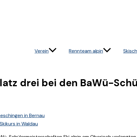
Verein
Rennteam alpin
Skisch
latz drei bei den BaWü-Schü
eschingen in Bernau
Skikurs in Waldau
BaWü-Schülermeisterschaften Ski alpin am Oberjoch verlangten 