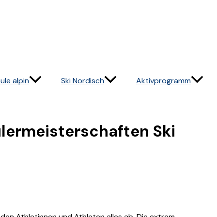
ule alpin
Ski Nordisch
Aktivprogramm
lermeisterschaften Ski
den Athletinnen und Athleten alles ab. Die extrem