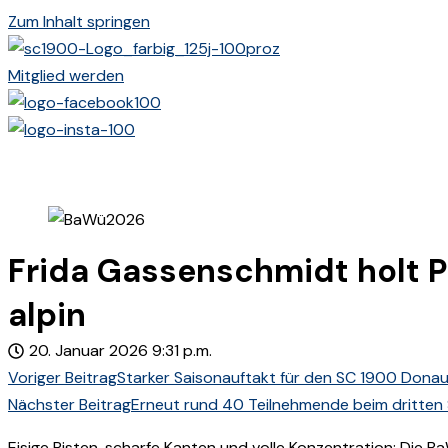
Zum Inhalt springen
Mitglied werden
Frida Gassenschmidt holt P
alpin
20. Januar 2026
9:31 p.m.
Voriger Beitrag
Starker Saisonauftakt für den SC 1900 Donau
Nächster Beitrag
Erneut rund 40 Teilnehmende beim dritten 
Eisige Pisten, scharfe Kanten und volle Konzentration: Die 