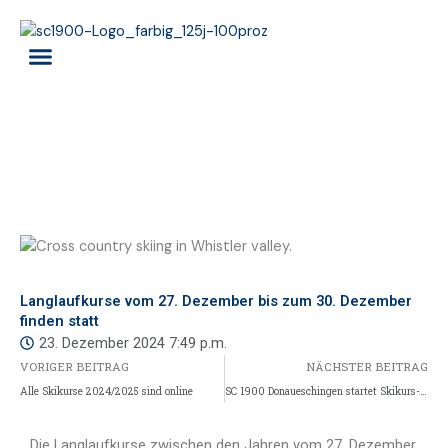
Zum
Inhalt
springen
RENNTEAM ALPIN
SKISCHULE ALPIN
Langlaufkurse vom 27. Dezember bis zum 30. Dezember
finden statt
23. Dezember 2024
7:49 p.m.
VORIGER BEITRAG
NÄCHSTER BEITRAG
Alle Skikurse 2024/2025 sind online
SC 1900 Donaueschingen startet Skikurs-Saison mit Erfolg
Die Langlaufkurse zwischen den Jahren vom 27. Dezember